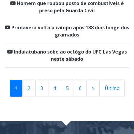
Homem que roubou posto de combustíveis é
preso pela Guarda Civil
Primavera volta a campo após 188 dias longe dos
gramados
Indaiatubano sobe ao octógo do UFC Las Vegas
neste sábado
1
2
3
4
5
6
>
Último