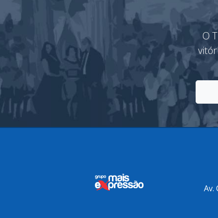
O T
vitó
Av.