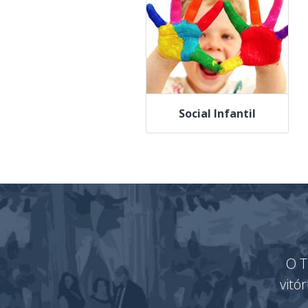
Social Infantil
O T
vitó