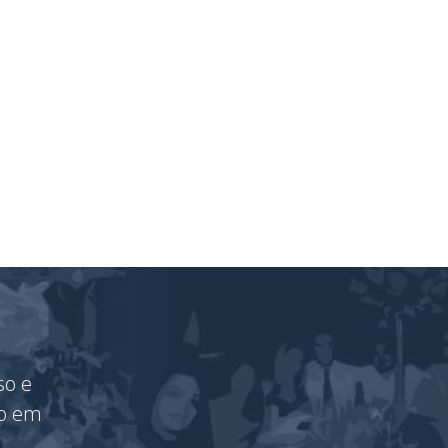
so e
vo em