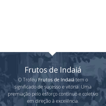
Frutos de Indaiá
O Troféu
Frutos de Indaiá
tem o
significado de sucesso e vitória. Uma
premiação pelo esforço contínuo e coletivo
em direção à excelência.