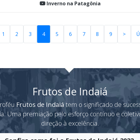
Inverno na Patagônia
1
2
3
4
5
6
7
8
9
>
Ú
Frutos de Indaiá
roféu
Frutos de Indaiá
tem o significado de suces
ria. Uma premiação pelo esforço contínuo e coleti
direção à excelência.