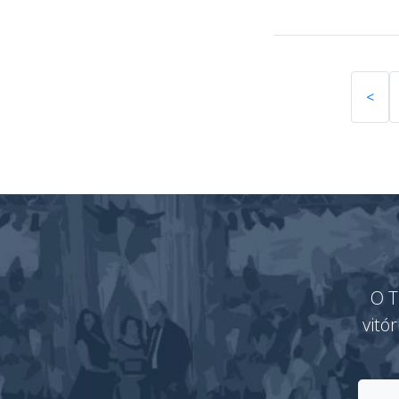
<
O T
vitó