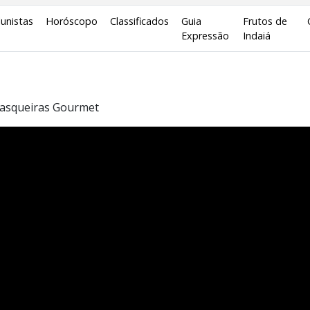
lunistas
Horóscopo
Classificados
Guia
Frutos de
Expressão
Indaiá
rasqueiras Gourmet