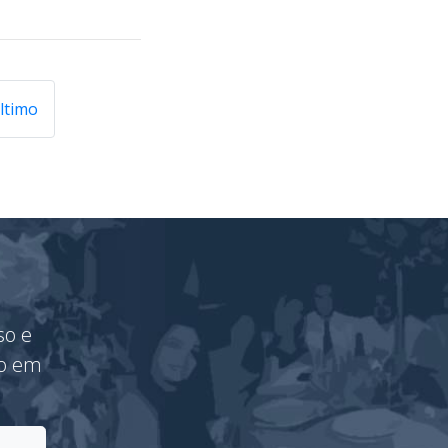
ltimo
so e
vo em