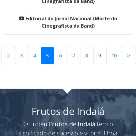
Cinegrafista da Band)
Editorial do Jornal Nacional (Morte do
Cinegrafista da Band)
2
3
4
5
6
7
8
9
10
>
Frutos de Indaiá
O Troféu
Frutos de Indaiá
tem o
significado de sucesso e vitória. Uma