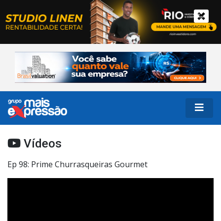
Vídeos
Ep 98: Prime Churrasqueiras Gourmet