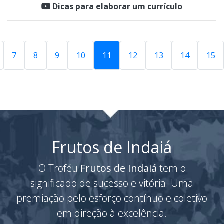
Dicas para elaborar um currículo
7
8
9
10
11
12
13
14
15
Frutos de Indaiá
O Troféu
Frutos de Indaiá
tem o
significado de sucesso e vitória. Uma
premiação pelo esforço contínuo e coletivo
em direção à excelência.