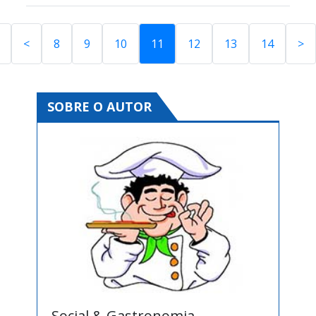
<
8
9
10
11
12
13
14
>
SOBRE O AUTOR
Social & Gastronomia