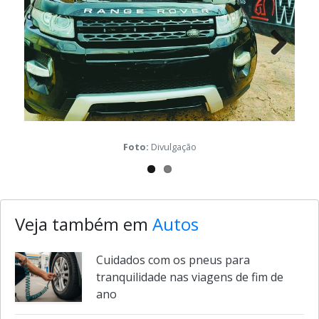
Next
Wel
Foto:
Divulgação
Veja também em
Autos
Cuidados com os pneus para