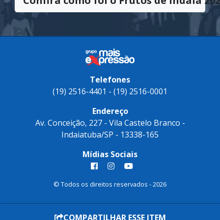
em direção à excelência.
Confira como foi o Frutos de Indaiá 202
Telefones
(19) 2516-4401 - (19) 2516-0001
Endereço
Av. Conceição, 227 - Vila Castelo Branco -
Indaiatuba/SP - 13338-165
Mídias Sociais
© Todos os direitos reservados - 2026
COMPARTILHAR ESSE ITEM