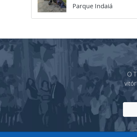
Parque Indaiá
O T
vitó