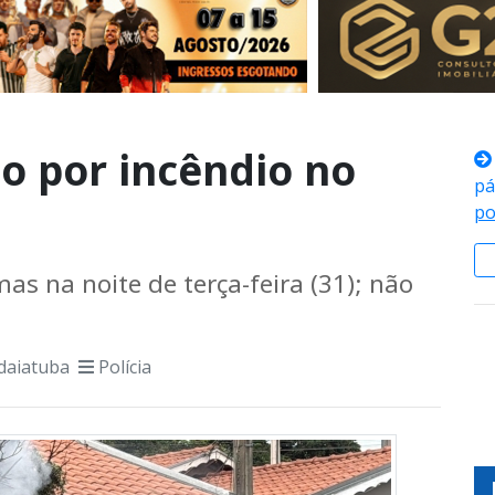
do por incêndio no
pá
po
as na noite de terça-feira (31); não
daiatuba
Polícia