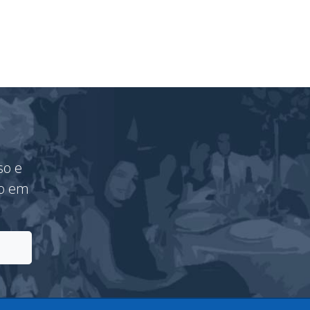
so e
vo em