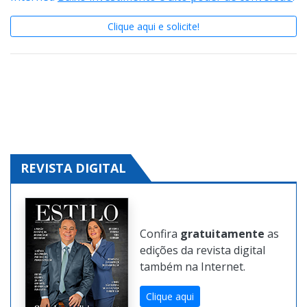
Conheça o
Guia Expressão
e crie sua página na
Internet.
Baixo investimento e alto poder de conversão
.
Clique aqui e solicite!
REVISTA DIGITAL
Confira
gratuitamente
as