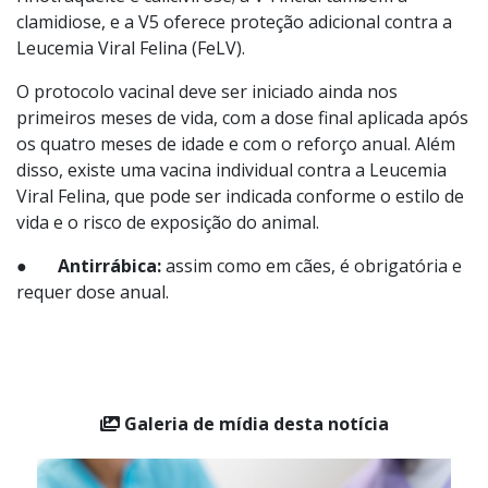
●
Polivalente:
é essencial para a prevenção de
doenças comuns nos felinos e está disponível em
diferentes versões: a V3 protege contra panleucopenia,
rinotraqueíte e calicivirose; a V4 inclui também a
clamidiose, e a V5 oferece proteção adicional contra a
Leucemia Viral Felina (FeLV).
O protocolo vacinal deve ser iniciado ainda nos
primeiros meses de vida, com a dose final aplicada após
os quatro meses de idade e com o reforço anual. Além
disso, existe uma vacina individual contra a Leucemia
Viral Felina, que pode ser indicada conforme o estilo de
vida e o risco de exposição do animal.
●
Antirrábica:
assim como em cães, é obrigatória e
requer dose anual.