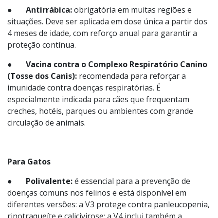
vacina bivalente, que oferece proteção contra cinomose
e parvovirose. Ela pode ser administrada a partir dos 28
dias de vida, ou seja, já na quarta semana de vida do
filhote.
●
Antirrábica:
obrigatória em muitas regiões e
situações. Deve ser aplicada em dose única a partir dos
4 meses de idade, com reforço anual para garantir a
proteção contínua.
●
Vacina contra o Complexo Respiratório Canino
(Tosse dos Canis):
recomendada para reforçar a
imunidade contra doenças respiratórias. É
especialmente indicada para cães que frequentam
creches, hotéis, parques ou ambientes com grande
circulação de animais.
Para Gatos