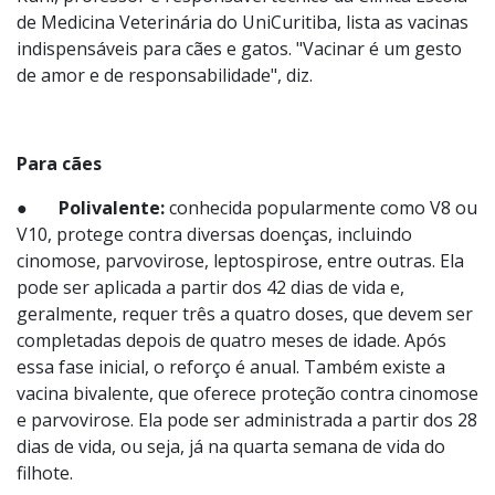
Para ajudar os responsáveis a organizarem o esquema
vacinal de seus pets, o médico veterinário Luís Felipe
Kühl, professor e responsável técnico da Clínica Escola
de Medicina Veterinária do UniCuritiba, lista as vacinas
indispensáveis para cães e gatos. "Vacinar é um gesto
de amor e de responsabilidade", diz.
Para cães
●
Polivalente:
conhecida popularmente como V8 ou
V10, protege contra diversas doenças, incluindo
cinomose, parvovirose, leptospirose, entre outras. Ela
pode ser aplicada a partir dos 42 dias de vida e,
geralmente, requer três a quatro doses, que devem ser
completadas depois de quatro meses de idade. Após
essa fase inicial, o reforço é anual. Também existe a