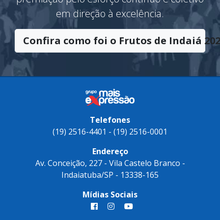
O Troféu
Frutos de Indaiá
tem o
significado de sucesso e vitória. Uma
premiação pelo esforço contínuo e coletivo
em direção à excelência.
Confira como foi o Frutos de Indaiá 202
Telefones
(19) 2516-4401 - (19) 2516-0001
Endereço
Av. Conceição, 227 - Vila Castelo Branco -