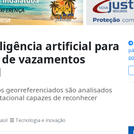
igência artificial para
pá
o de vazamentos
po
d
s georreferenciados são analisados
tacional capazes de reconhecer
asil
Tecnologia e inovação