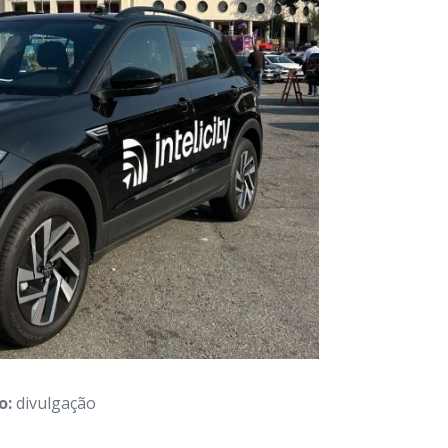
o:
divulgação