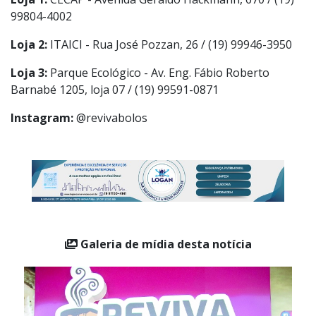
Serviço
Loja 1:
CECAP - Avenida Geraldo Hackmann, 670 / (19)
99804-4002
Loja 2:
ITAICI - Rua José Pozzan, 26 / (19) 99946-3950
Loja 3:
Parque Ecológico - Av. Eng. Fábio Roberto
Barnabé 1205, loja 07 / (19) 99591-0871
Instagram:
@revivabolos
Galeria de mídia desta notícia