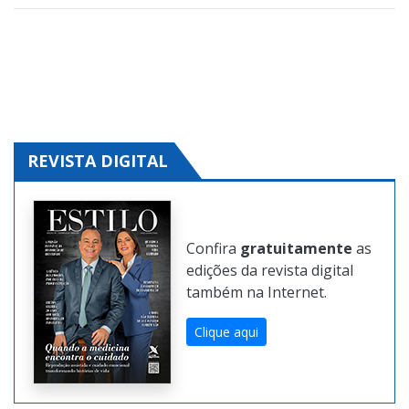
Internet.
Baixo investimento e alto poder de conversão
.
Clique aqui e solicite!
REVISTA DIGITAL
Confira
gratuitamente
as
edições da revista digital
também na Internet.
Clique aqui