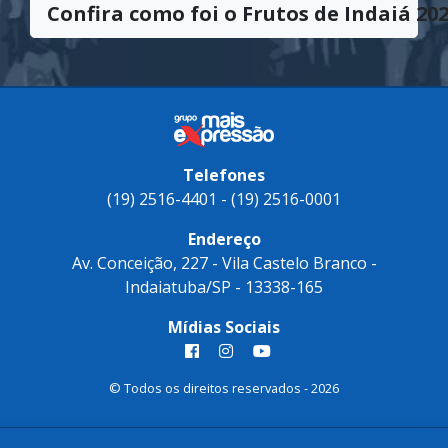
premiação pelo esforço contínuo e coletivo
em direção à excelência.
Confira como foi o Frutos de Indaiá 202
Telefones
(19) 2516-4401 - (19) 2516-0001
Endereço
Av. Conceição, 227 - Vila Castelo Branco -
Indaiatuba/SP - 13338-165
Mídias Sociais