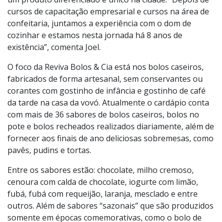
Após uma carreira de 13 anos no ramo financeiro, o
casal Joel Sena e Regiane Bernal decidiram juntar a
vontade de empreender com o desejo de apresentar
um produto diferenciado e único na cidade. “Depois de
cursos de capacitação empresarial e cursos na área de
confeitaria, juntamos a experiência com o dom de
cozinhar e estamos nesta jornada há 8 anos de
existência”, comenta Joel.
O foco da Reviva Bolos & Cia está nos bolos caseiros,
fabricados de forma artesanal, sem conservantes ou
corantes com gostinho de infância e gostinho de café
da tarde na casa da vovó. Atualmente o cardápio conta
com mais de 36 sabores de bolos caseiros, bolos no
pote e bolos recheados realizados diariamente, além de
fornecer aos finais de ano deliciosas sobremesas, como
pavês, pudins e tortas.
Entre os sabores estão: chocolate, milho cremoso,
cenoura com calda de chocolate, iogurte com limão,