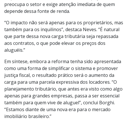
terão aplicação plena apenas em 2033, a cobrança de
IBS e CBS sobre locações começará já em 2026, com
alíquotas reduzidas no início. Essa antecipação
preocupa o setor e exige atenção imediata de quem
depende dessa fonte de renda.
“O impacto não será apenas para os proprietários, mas
também para os inquilinos”, destaca Neves. “É natural
que parte dessa nova carga tributária seja repassada
aos contratos, o que pode elevar os preços dos
aluguéis.”
Em síntese, embora a reforma tenha sido apresentada
como uma forma de simplificar o sistema e promover
justiça fiscal, o resultado prático será o aumento da
carga para uma parcela expressiva dos locadores. “O
planejamento tributário, que antes era visto como algo
apenas para grandes empresas, passa a ser essencial
também para quem vive de aluguel”, conclui Borghi.