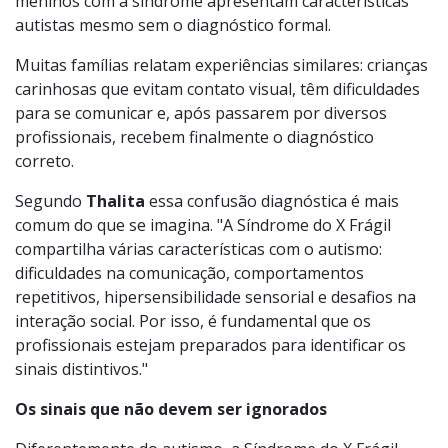
aproximadamente 60% das crianças do sexo masculino
e 14% das do sexo feminino com SXF apresentam
diagnóstico de TEA. Além disso, mais de 90% dos
meninos com a síndrome apresentam características
autistas mesmo sem o diagnóstico formal.
Muitas famílias relatam experiências similares: crianças
carinhosas que evitam contato visual, têm dificuldades
para se comunicar e, após passarem por diversos
profissionais, recebem finalmente o diagnóstico
correto.
Segundo
Thalita
essa confusão diagnóstica é mais
comum do que se imagina. "A Síndrome do X Frágil
compartilha várias características com o autismo:
dificuldades na comunicação, comportamentos
repetitivos, hipersensibilidade sensorial e desafios na
interação social. Por isso, é fundamental que os
profissionais estejam preparados para identificar os