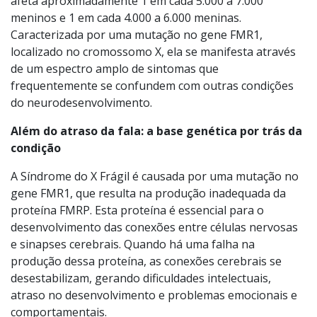
hereditária de deficiência intelectual e transtorno do
espectro autista.
Dados
da PubMed Central e estudos indicam que a SXF
afeta aproximadamente 1 em cada 5.000 a 7.000
meninos e 1 em cada 4.000 a 6.000 meninas.
Caracterizada por uma mutação no gene FMR1,
localizado no cromossomo X, ela se manifesta através
de um espectro amplo de sintomas que
frequentemente se confundem com outras condições
do neurodesenvolvimento.
Além do atraso da fala: a base genética por trás da
condição
A Síndrome do X Frágil é causada por uma mutação no
gene FMR1, que resulta na produção inadequada da
proteína FMRP. Esta proteína é essencial para o
desenvolvimento das conexões entre células nervosas
e sinapses cerebrais. Quando há uma falha na