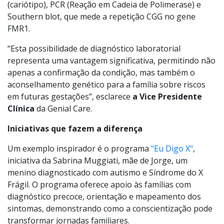
e histórico familiar, a SXF pode ser confirmada via
testes genéticos específicos. O diagnóstico definitivo é
realizado por meio de análise de DNA com amostra de
sangue, incluindo exames como citogenético
(cariótipo), PCR (Reação em Cadeia de Polimerase) e
Southern blot, que mede a repetição CGG no gene
FMR1.
“Esta possibilidade de diagnóstico laboratorial
representa uma vantagem significativa, permitindo não
apenas a confirmação da condição, mas também o
aconselhamento genético para a família sobre riscos
em futuras gestações”, esclarece
a Vice Presidente
Clínica
da Genial Care.
Iniciativas que fazem a diferença
Um exemplo inspirador é o programa
"Eu Digo X"
,
iniciativa da Sabrina Muggiati, mãe de Jorge, um
menino diagnosticado com autismo e Síndrome do X