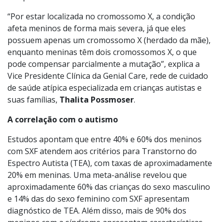
produção dessa proteína, as conexões cerebrais se
desestabilizam, gerando dificuldades intelectuais,
atraso no desenvolvimento e problemas emocionais e
comportamentais.
“Por estar localizada no cromossomo X, a condição
afeta meninos de forma mais severa, já que eles
possuem apenas um cromossomo X (herdado da mãe),
enquanto meninas têm dois cromossomos X, o que
pode compensar parcialmente a mutação”, explica a
Vice Presidente Clínica da Genial Care, rede de cuidado
de saúde atípica especializada em crianças autistas e
suas famílias,
Thalita Possmoser
.
A correlação com o autismo
Estudos apontam que entre 40% e 60% dos meninos
com SXF atendem aos critérios para Transtorno do
Espectro Autista (TEA), com taxas de aproximadamente
20% em meninas. Uma meta-análise revelou que