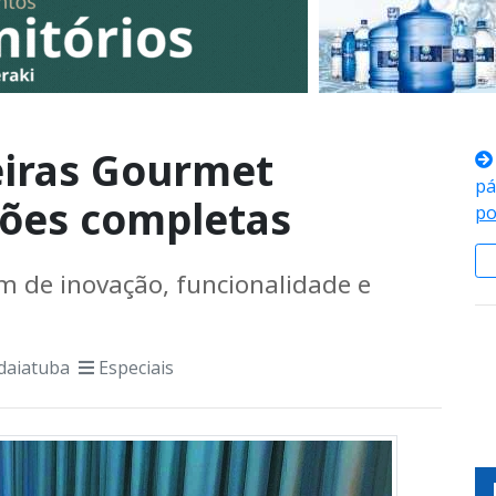
iras Gourmet
pá
ções completas
po
m de inovação, funcionalidade e
daiatuba
Especiais