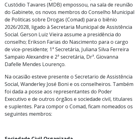
Posse do Comad no Gabinete do prefeito
Foto:
Eliandro Figueira GP/PMI
Na manhã desta segunda-feira(2) o prefeito Dr.
Custódio Tavares (MDB) empossou, na sala de reunião
do Gabinete, os novos membros do Conselho Municipal
de Politicas sobre Drogas (Comad) para o biênio
2026/2028, ligado à Secretaria Municipal de Assistência
Social. Gerson Luiz Vieira assume a presidência do
conselho; Erikson Farias do Nascimento para o cargo
de vice-presidente; 1ª Secretária, Juliana Silva Ferreira
Sampaio Alexandre e 2ª secretária, Drª. Giovanna
Dafelle Mendes Lourenço.
Na ocasião esteve presente o Secretario de Assistência
Social, Wanderley José Boni e os conselheiros. Também
foi dada a posse aos representantes do Poder
Executivo e de outros órgãos e sociedade civil, titulares
e suplentes. Para compor o Comad, ficam nomeados os