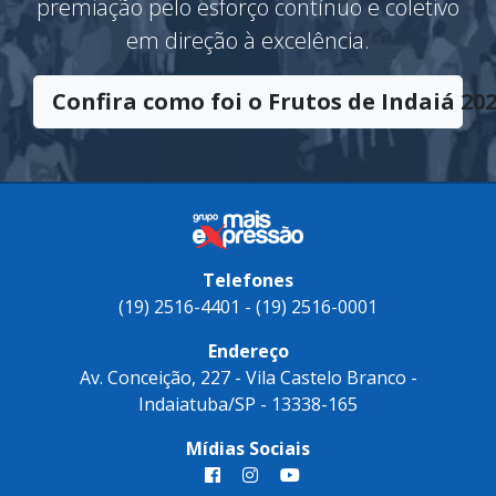
O Troféu
Frutos de Indaiá
tem o
significado de sucesso e vitória. Uma
premiação pelo esforço contínuo e coletivo
em direção à excelência.
Confira como foi o Frutos de Indaiá 202
Telefones
(19) 2516-4401 - (19) 2516-0001
Endereço
Av. Conceição, 227 - Vila Castelo Branco -
Indaiatuba/SP - 13338-165