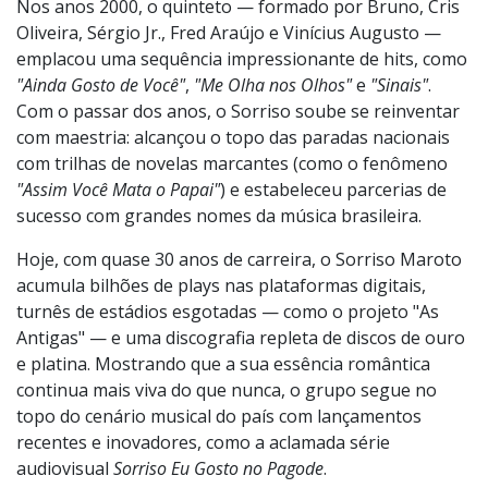
samba e pagode, com arranjos modernos e influências
do pop e do R&B.
Nos anos 2000, o quinteto — formado por Bruno, Cris
Oliveira, Sérgio Jr., Fred Araújo e Vinícius Augusto —
emplacou uma sequência impressionante de hits, como
"Ainda Gosto de Você"
,
"Me Olha nos Olhos"
e
"Sinais"
.
Com o passar dos anos, o Sorriso soube se reinventar
com maestria: alcançou o topo das paradas nacionais
com trilhas de novelas marcantes (como o fenômeno
"Assim Você Mata o Papai"
) e estabeleceu parcerias de
sucesso com grandes nomes da música brasileira.
Hoje, com quase 30 anos de carreira, o Sorriso Maroto
acumula bilhões de plays nas plataformas digitais,
turnês de estádios esgotadas — como o projeto "As
Antigas" — e uma discografia repleta de discos de ouro
e platina. Mostrando que a sua essência romântica
continua mais viva do que nunca, o grupo segue no