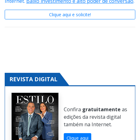
Conheça o
Guia Expressão
e crie sua página na
Internet.
Baixo investimento e alto poder de conversão
.
Clique aqui e solicite!
REVISTA DIGITAL
Confira
gratuitamente
as