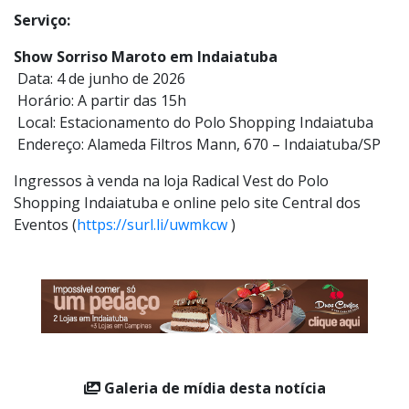
topo do cenário musical do país com lançamentos
recentes e inovadores, como a aclamada série
audiovisual
Sorriso Eu Gosto no Pagode
.
Serviço:
Show Sorriso Maroto em Indaiatuba
Data: 4 de junho de 2026
Horário: A partir das 15h
Local: Estacionamento do Polo Shopping Indaiatuba
Endereço: Alameda Filtros Mann, 670 – Indaiatuba/SP
Ingressos à venda na loja Radical Vest do Polo
Shopping Indaiatuba e online pelo site Central dos
Eventos (
https://surl.li/uwmkcw
)