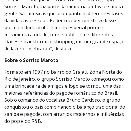
Shopping Indaiatuba, receber um grupo como o
Sorriso Maroto reforça a proposta do
empreendimento um polo de entretenimento da cidade
e região. “Com quase 30 anos de carreira, o grupo
Sorriso Maroto faz parte da memória afetiva de muita
gente. São músicas que acompanham diferentes fases
da vida das pessoas. Poder receber um show desse
porte em Indaiatuba é muito especial porque
movimenta a cidade, reúne públicos de diferentes
idades e transforma o shopping em um grande espaço
de lazer e celebração”, destaca.
Sobre o Sorriso Maroto
Formato em 1997 no bairro do Grajaú, Zona Norte do
Rio de Janeiro, o grupo Sorriso Maroto começou como
uma brincadeira de amigos e logo se tornou uma das
maiores referências do pagode romântico do Brasil.
Sob o comando do vocalista Bruno Cardoso, o grupo
conquistou o país combinando o balanço tradicional do