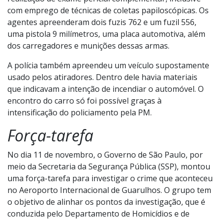
Na tarde de sábado (9), três mochilas com armas de
fogo foram encontradas nas imediações do aeroporto.
Policiais do departamento compareceram ao local para
realização de exame pericial complementar, inclusive
com emprego de técnicas de coletas papiloscópicas. Os
agentes apreenderam dois fuzis 762 e um fuzil 556,
uma pistola 9 milímetros, uma placa automotiva, além
dos carregadores e munições dessas armas.
A polícia também apreendeu um veículo supostamente
usado pelos atiradores. Dentro dele havia materiais
que indicavam a intenção de incendiar o automóvel. O
encontro do carro só foi possível graças à
intensificação do policiamento pela PM.
Força-tarefa
No dia 11 de novembro, o Governo de São Paulo, por
meio da Secretaria da Segurança Pública (SSP), montou