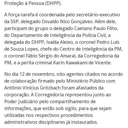
uma força-tarefa para investigar o crime que aconteceu
no Aeroporto Internacional de Guarulhos. O grupo tem
o objetivo de alinhar os pontos da investigação, que é
conduzida pelo Departamento de Homicídios e de
Proteção à Pessoa (DHPP).
A força-tarefa é coordenada pelo secretário-executivo
da SSP, delegado Osvaldo Nico Gonçalves. Além dele,
participam do grupo o delegado Caetano Paulo Filho,
do Departamento de Inteligência da Polícia Civil, a
delegada do DHPP, Ivalda Aleixo, o coronel Pedro Luís
de Souza Lopes, chefe do Centro de Inteligência da PM,
o coronel Fábio Sérgio do Amaral, da Corregedoria da
PM, e a perita criminal Karin Kawakami de Vicente.
No dia 12 de novembro, oito agentes citados no acordo
de colaboração firmado pelo Ministério Público com
Antônio Vinícius Gritzbach foram afastados da
corporação. A Corregedoria representou junto ao
Poder Judiciário pelo compartilhamento de