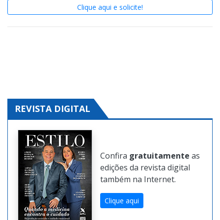
Conheça o
Guia Expressão
e crie sua página na
Internet.
Baixo investimento e alto poder de conversão
.
Clique aqui e solicite!
REVISTA DIGITAL
Confira
gratuitamente
as
edições da revista digital
também na Internet.