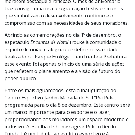
fundação. Nossa cidade, reconhecida como uma das
melhores para se viver no Brasil, chega a essa marca
histórica em pleno crescimento, com avanços que
merecem destaque e reflexão. O mês de aniversário
traz consigo uma rica programação festiva e marcos
que simbolizam o desenvolvimento contínuo e o
compromisso com as necessidades de seus moradores.
Abrindo as comemorações no dia 1º de dezembro, o
espetáculo
Encantos de Natal
trouxe à comunidade o
espírito de união e alegria que define nossa cidade.
Realizado no Parque Ecológico, em frente à Prefeitura,
esse evento foi apenas o início de uma série de ações
que refletem o planejamento e a visão de futuro do
poder público.
Entre os mais aguardados, está a inauguração do
Centro Esportivo Jardim Morada do Sol “Rei Pelé”,
programada para o dia 8 de dezembro. Este centro será
um marco importante para o esporte e o lazer,