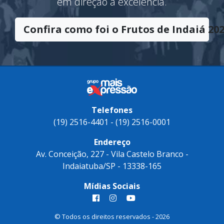
significado de sucesso e vitória. Uma
premiação pelo esforço contínuo e coletivo
em direção à excelência.
Confira como foi o Frutos de Indaiá 202
Telefones
(19) 2516-4401 - (19) 2516-0001
Endereço
Av. Conceição, 227 - Vila Castelo Branco -
Indaiatuba/SP - 13338-165
Mídias Sociais