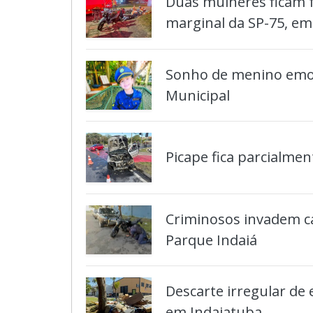
Duas mulheres ficam f
marginal da SP-75, em
Sonho de menino emoc
Municipal
Picape fica parcialme
Criminosos invadem c
Parque Indaiá
Descarte irregular de 
em Indaiatuba