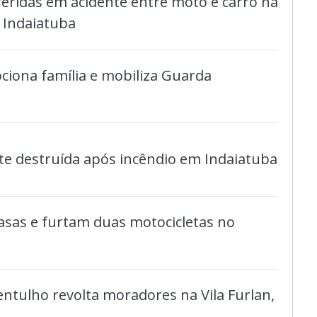
eridas em acidente entre moto e carro na
 Indaiatuba
iona família e mobiliza Guarda
nte destruída após incêndio em Indaiatuba
asas e furtam duas motocicletas no
entulho revolta moradores na Vila Furlan,