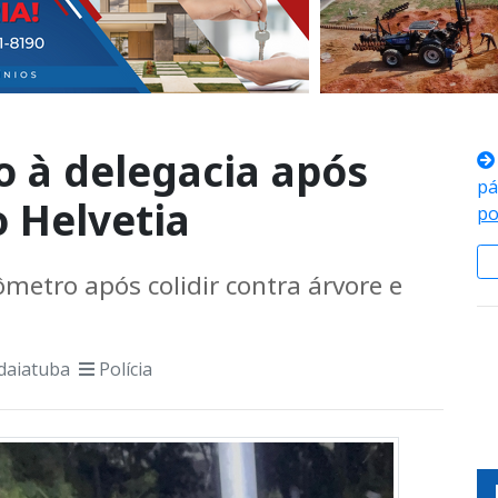
o à delegacia após
pá
o Helvetia
po
metro após colidir contra árvore e
daiatuba
Polícia