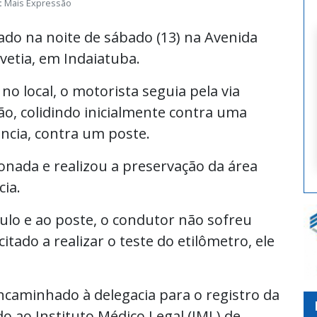
:
Mais Expressão
rado na noite de sábado (13) na Avenida
vetia, em Indaiatuba.
 local, o motorista seguia pela via
o, colidindo inicialmente contra uma
ência, contra um poste.
ionada e realizou a preservação da área
ia.
ulo e ao poste, o condutor não sofreu
itado a realizar o teste do etilômetro, ele
encaminhado à delegacia para o registro da
o ao Instituto Médico Legal (IML) de