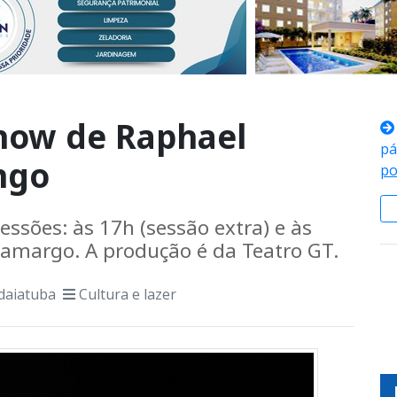
show de Raphael
pá
ngo
po
ssões: às 17h (sessão extra) e às
 Camargo. A produção é da Teatro GT.
daiatuba
Cultura e lazer