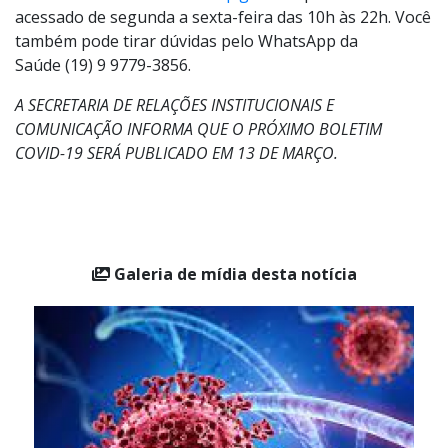
a covid-19 confirmada recebe direto em seu celular a
receita com os medicamentos para o início rápido do
tratamento. O link do serviço está no site da
Prefeitura
www.indaiatuba.sp.gov.br
e pode ser
acessado de segunda a sexta-feira das 10h às 22h. Você
também pode tirar dúvidas pelo WhatsApp da
Saúde (19) 9 9779-3856.
A SECRETARIA DE RELAÇÕES INSTITUCIONAIS E
COMUNICAÇÃO INFORMA QUE O PRÓXIMO BOLETIM
COVID-19 SERÁ PUBLICADO EM 13 DE MARÇO.
Galeria de mídia desta notícia