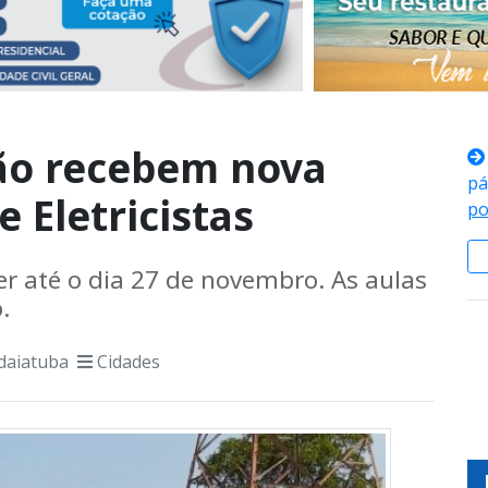
ião recebem nova
pá
 Eletricistas
po
r até o dia 27 de novembro. As aulas
.
daiatuba
Cidades