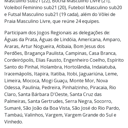
categorias - por sexo, faixa etária, individual ou por
equipe. Entre os maiores números de inscritos de toda
a 4ª Região estão Atletismo Masculino Livre (25
municípios), Atletismo Feminino Livre (22), Voleibol
Masculino sub21 (22), Bocha Masculino Livre (21),
Voleibol Feminino sub21 (20), Futebol Masculino sub20
e Futsal Masculino sub21 (19 cada), além do Vôlei de
Praia Masculino Livre, que reúne 24 equipes.
Participam dos Jogos Regionais as delegações de:
Águas da Prata, Águas de Lindóia, Americana, Amparo,
Araras, Artur Nogueira, Atibaia, Bom Jesus dos
Perdões, Bragança Paulista, Campinas, Casa Branca,
Cordeirópolis, Elias Fausto, Engenheiro Coelho, Espírito
Santo do Pinhal, Holambra, Hortolândia, Indaiatuba,
Iracemápolis, Itapira, Itatiba, Itobi, Jaguariúna, Leme,
Limeira, Mococa, Mogi Guaçu, Monte Mor, Nova
Odessa, Paulínia, Pedreira, Pinhalzinho, Piracaia, Rio
Claro, Santa Bárbara D'Oeste, Santa Cruz das