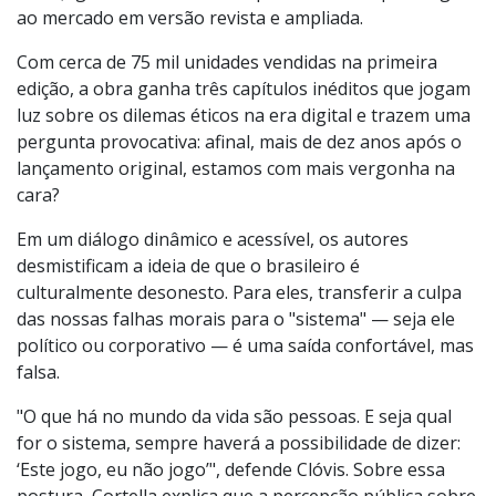
Mario Sergio Cortella e Clóvis de Barros Filho em nova
edição do livro Ética e vergonha na cara! (176 pp., R$
75,90), grande sucesso da Papirus 7 Mares que chega
ao mercado em versão revista e ampliada.
Com cerca de 75 mil unidades vendidas na primeira
edição, a obra ganha três capítulos inéditos que jogam
luz sobre os dilemas éticos na era digital e trazem uma
pergunta provocativa: afinal, mais de dez anos após o
lançamento original, estamos com mais vergonha na
cara?
Em um diálogo dinâmico e acessível, os autores
desmistificam a ideia de que o brasileiro é
culturalmente desonesto. Para eles, transferir a culpa
das nossas falhas morais para o "sistema" — seja ele
político ou corporativo — é uma saída confortável, mas
falsa.
"O que há no mundo da vida são pessoas. E seja qual