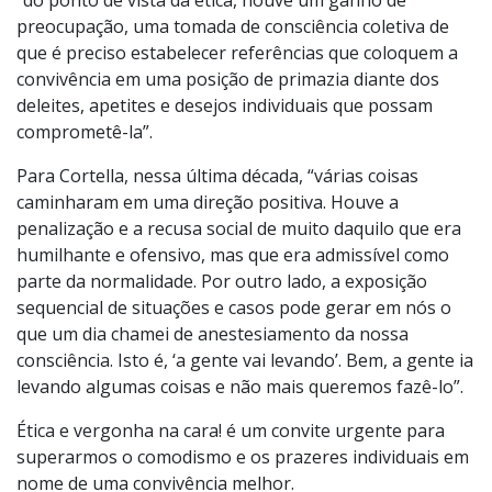
publicado pela primeira vez: “Se, do ponto de vista da
moral, fomos um pouco ‘ladeira abaixo’”, explica Clóvis,
“do ponto de vista da ética, houve um ganho de
preocupação, uma tomada de consciência coletiva de
que é preciso estabelecer referências que coloquem a
convivência em uma posição de primazia diante dos
deleites, apetites e desejos individuais que possam
comprometê-la”.
Para Cortella, nessa última década, “várias coisas
caminharam em uma direção positiva. Houve a
penalização e a recusa social de muito daquilo que era
humilhante e ofensivo, mas que era admissível como
parte da normalidade. Por outro lado, a exposição
sequencial de situações e casos pode gerar em nós o
que um dia chamei de anestesiamento da nossa
consciência. Isto é, ‘a gente vai levando’. Bem, a gente ia
levando algumas coisas e não mais queremos fazê-lo”.