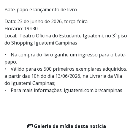
Ética e vergonha na cara! é um convite urgente para
superarmos o comodismo e os prazeres individuais em
nome de uma convivência melhor.
Bate-papo e lançamento de livro
Data: 23 de junho de 2026, terça-feira
Horário: 19h30
Local: Teatro Oficina do Estudante Iguatemi, no 3º piso
do Shopping Iguatemi Campinas
• Na compra do livro ganhe um ingresso para o bate-
papo.
• Válido para os 500 primeiros exemplares adquiridos,
a partir das 10h do dia 13/06/2026, na Livraria da Vila
do Iguatemi Campinas;
• Para mais informações: iguatemi.com.br/campinas