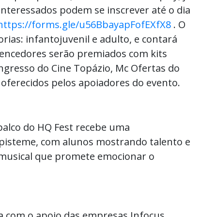
 interessados podem se inscrever até o dia
https://forms.gle/u56BbayapFofEXfX8
. O
rias: infantojuvenil e adulto, e contará
 vencedores serão premiados com kits
-ingresso do Cine Topázio, Mc Ofertas do
 oferecidos pelos apoiadores do evento.
 palco do HQ Fest recebe uma
Episteme, com alunos mostrando talento e
musical que promete emocionar o
a com o apoio das empresas Infocus