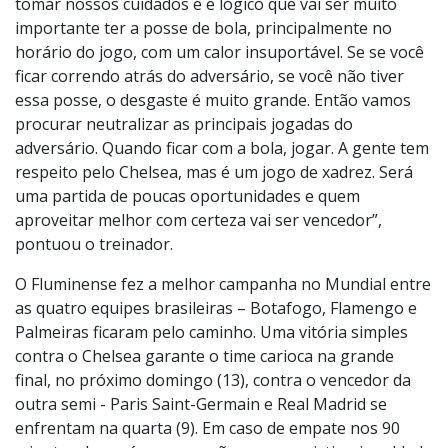
minutos, como temos jogado essa Copa do Mundo. É
muito perigoso, justamente pelo esquema que o
Chelsea usa durante as partidas. Então, nós vamos
tomar nossos cuidados e é lógico que vai ser muito
importante ter a posse de bola, principalmente no
horário do jogo, com um calor insuportável. Se se você
ficar correndo atrás do adversário, se você não tiver
essa posse, o desgaste é muito grande. Então vamos
procurar neutralizar as principais jogadas do
adversário. Quando ficar com a bola, jogar. A gente tem
respeito pelo Chelsea, mas é um jogo de xadrez. Será
uma partida de poucas oportunidades e quem
aproveitar melhor com certeza vai ser vencedor”,
pontuou o treinador.
O Fluminense fez a melhor campanha no Mundial entre
as quatro equipes brasileiras – Botafogo, Flamengo e
Palmeiras ficaram pelo caminho. Uma vitória simples
contra o Chelsea garante o time carioca na grande