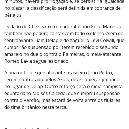
final, no próximo domingo (13), contra o vencedor da
outra semi - Paris Saint-Germain e Real Madrid se
enfrentam na quarta (9). Em caso de empate nos 90
minutos, haverá prorrogação e, se persistir a igualdade
no placar, a classificação será definida em cobrança de
pênaltis.
Do lado do Chelsea, o treinador italiano Enzo Maresca
também não poderá contar com todo o elenco. Além do
centroavante Liam Delap e do zagueiro Levi Colwill, que
cumprirão suspensão por terem recebido o segundo
amarelo no duelo contra o Palmeiras, o meia-atacante
Romeo Lávia segue lesionado.
A boa notícia é que atacante brasileiro João Pedro,
recém-contratado pelos Azuis, deve começar jogando
no lugar de Delap. Outro reforço será o meio-campista
equatoriano Moisés Caicedo, que cumpriu suspensão
contra o Verdão, mas estará de volta entre os tiulares