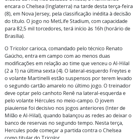
Foto:
Lucas Merçon/FFC
Único time brasileiro nas semifinais do Mundial de
Clubes da Fifa, nos Estados Unidos, o Fluminense
encara o Chelsea (Inglaterra) na tarde desta terça-feira
(8), em Nova Jersey, pela classificação inédita à decisão
do título. O jogo no MetLife Stadium, com capacidade
para 82,5 mil torcedores, terá início às 16h (horário de
Brasília).
O Tricolor carioca, comandado pelo técnico Renato
Gaúcho, entra em campo com ao menos duas
modificações em relação ao time que venceu o Al-Hilal
(2 a 1) na última sexta (4). O lateral-esquerdo Freytes e
o volante Martinelli estão suspensos por terem levado
o segundo cartão amarelo no último jogo. O treinador
deve optar pelo canhoto Renê na lateral-esquerda e
pelo volante Hércules no meio-campo. O jovem
piauiense foi decisivo nos jogos anteriores (Inter de