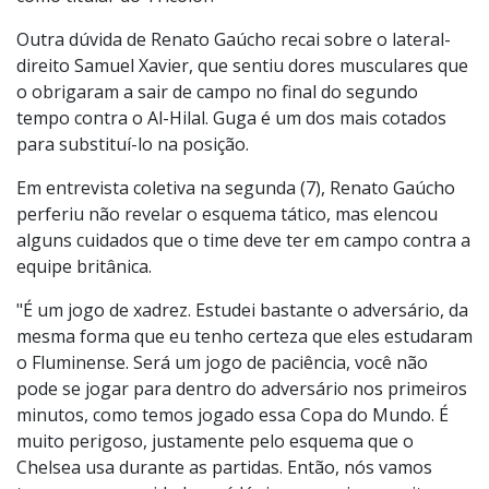
Milão e Al-Hilal), quando balançou as redes ao deixar o
banco de reservas no segundo tempo. Nesta terça,
Hercules pode começar a partida contra o Chelsea
como titular do Tricolor.
Outra dúvida de Renato Gaúcho recai sobre o lateral-
direito Samuel Xavier, que sentiu dores musculares que
o obrigaram a sair de campo no final do segundo
tempo contra o Al-Hilal. Guga é um dos mais cotados
para substituí-lo na posição.
Em entrevista coletiva na segunda (7), Renato Gaúcho
perferiu não revelar o esquema tático, mas elencou
alguns cuidados que o time deve ter em campo contra a
equipe britânica.
"É um jogo de xadrez. Estudei bastante o adversário, da
mesma forma que eu tenho certeza que eles estudaram
o Fluminense. Será um jogo de paciência, você não
pode se jogar para dentro do adversário nos primeiros