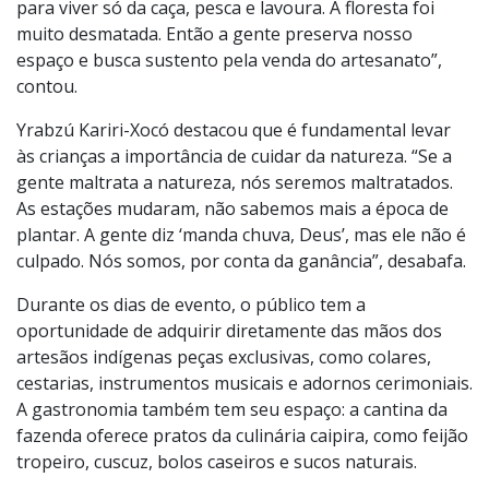
no imaginário popular. “Tem muitas coisas que as
crianças precisam saber. Índio hoje não vive na aldeia
nu, dependendo só da natureza. Hoje, nossa
sobrevivência é pelo artesanato, porque não dá mais
para viver só da caça, pesca e lavoura. A floresta foi
muito desmatada. Então a gente preserva nosso
espaço e busca sustento pela venda do artesanato”,
contou.
Yrabzú Kariri-Xocó destacou que é fundamental levar
às crianças a importância de cuidar da natureza. “Se a
gente maltrata a natureza, nós seremos maltratados.
As estações mudaram, não sabemos mais a época de
plantar. A gente diz ‘manda chuva, Deus’, mas ele não é
culpado. Nós somos, por conta da ganância”, desabafa.
Durante os dias de evento, o público tem a
oportunidade de adquirir diretamente das mãos dos
artesãos indígenas peças exclusivas, como colares,
cestarias, instrumentos musicais e adornos cerimoniais.