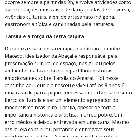
O encontro é uma realização da Abaçaí Cultura e Arte,
com apoio dos Amigos da Fazenda São Bernardo e da
Prefeitura Municipal de Rafard, por meio da Diretoria
de Cultura, Esporte e Turismo. A programação, que
ocorre sempre a partir das 9h, envolve atividades como
apresentações musicais e de dança, rodas de conversa,
vivências culturais, além de artesanato indígena,
gastronomia típica e caminhadas pela natureza.
Tarsila e a força da terra caipira
Durante a visita nossa equipe, o anfitrião Toninho
Macedo, idealizador da Abaçaí e responsável pela
preservação cultural do espaço, nos guiou pelos
ambientes da fazenda e compartilhou histórias
emocionantes sobre Tarsila do Amaral. “Foi nesse
cantinho aqui que ela nasceu e viveu até os 8 anos. É
uma casa de pau a pique, tem essa importância de ser o
berço da Tarsila e ser um elemento agregador do
modernismo brasileiro. Tarsila, apesar de toda a