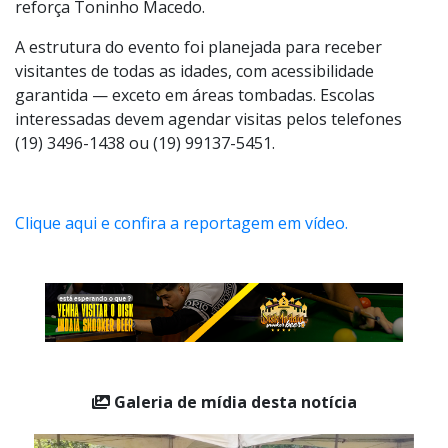
manhã, a fazenda estará sempre aberta para recebê-
los. É de graça, venham conhecer, ouvir, experimentar.
É uma oportunidade única de aproximação com os
povos originários e com a história viva do Brasil”,
reforça Toninho Macedo.
A estrutura do evento foi planejada para receber
visitantes de todas as idades, com acessibilidade
garantida — exceto em áreas tombadas. Escolas
interessadas devem agendar visitas pelos telefones
(19) 3496-1438 ou (19) 99137-5451.
Clique aqui e confira a reportagem em vídeo.