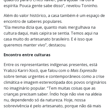
importância histórica e artística, morreu pobre. Um
erro médico a deixou entrevada em uma cama. Mesmo
assim, ela continuou pintando e entregava seus
quadros para o Chico Xavier, para ajudar na obra
espírita. Pouca gente sabe disso”, revelou Toninho.
Além do valor histórico, a casa também é um espaço de
encontro de saberes populares.
“Ela mesma dizia que, quanto mais mergulhava na
cultura daqui, mais caipira se sentia. Temos aqui na
casa muito do artesanato brasileiro. E é isso que
queremos manter vivo”, destacou.
Encontro entre culturas
Entre os representantes indígenas presentes, está
Yrabzú Kariri-Xocó, que falou com o
Mais Expressão
sobre temas urgentes e contemporâneos como a crise
climática e imagem estereotipada dos povos originários