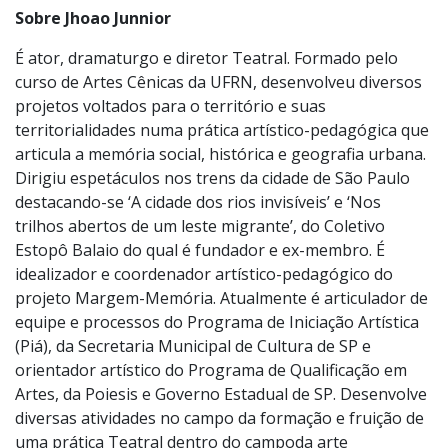
conhecidas no Brasil como Circo Roda, Circo Marcos
Frota, Circo Zanni, Academia Brasileira de Circo, Circo
Mínimo e Universoul Circus nos EUA.
Sobre Jhoao Junnior
É ator, dramaturgo e diretor Teatral. Formado pelo
curso de Artes Cênicas da UFRN, desenvolveu diversos
projetos voltados para o território e suas
territorialidades numa prática artístico-pedagógica que
articula a memória social, histórica e geografia urbana.
Dirigiu espetáculos nos trens da cidade de São Paulo
destacando-se ‘A cidade dos rios invisíveis’ e ‘Nos
trilhos abertos de um leste migrante’, do Coletivo
Estopô Balaio do qual é fundador e ex-membro. É
idealizador e coordenador artístico-pedagógico do
projeto Margem-Memória. Atualmente é articulador de
equipe e processos do Programa de Iniciação Artística
(Piá), da Secretaria Municipal de Cultura de SP e
orientador artístico do Programa de Qualificação em