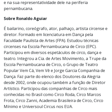
remete a trajetória do artista que lhe dá vida e faz um
encontro entre a vida pessoal e profissional
apresentando as lembranças do circo no relato de vida
e na sua representatividade dele na periferia
pernambucana.
Sobre Ronaldo Aguiar
É bailarino, coreógrafo, ator, palhaço, artista circense e
diretor. Formado em licenciatura em Dança pela
Faculdade Paulista de Artes (FPA). Estudou técnicas
circenses na Escola Pernambucana de Circo (EPC).
Participou em diversos espetáculos de circo, dança e
teatro. Integrou a Cia. de Artes Movimento, a Trupe da
Escola Pernambucana de Circo, o Grupo de Teatro
Popular Vem Cá, Vem Vê e Jorge Garcia Companhia de
Dança. Faz parte do elenco dos Doutores da Alegria
desde 2002, onde ocupou também a função de Diretor
Artístico. Participou das companhias de Circo mais