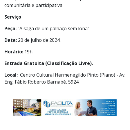
Artes, da Poiesis e Governo Estadual de SP. Desenvolve
diversas atividades no campo da formação e fruição de
uma prática Teatral dentro do campoda arte
comunitária e participativa
Serviço
Peça:
“A saga de um palhaço sem lona”
Data:
20 de julho de 2024.
Horário:
19h.
Entrada Gratuita (Classificação Livre).
Local:
Centro Cultural Hermenegildo Pinto (Piano) - Av.
Eng. Fábio Roberto Barnabé, 5924.