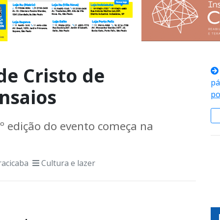
de Cristo de
pá
ensaios
po
º edição do evento começa na
racicaba
Cultura e lazer