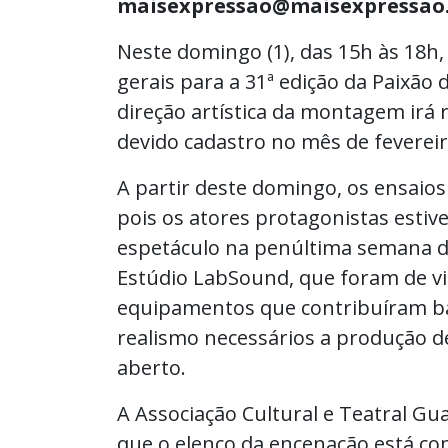
maisexpressao@maisexpressao
Neste domingo (1), das 15h às 18h,
gerais para a 31ª edição da Paixão d
direção artística da montagem irá 
devido cadastro no mês de fevereir
A partir deste domingo, os ensai
pois os atores protagonistas estiv
espetáculo na penúltima semana de
Estúdio LabSound, que foram de vi
equipamentos que contribuíram b
realismo necessários a produção d
aberto.
A Associação Cultural e Teatral Gu
que o elenco da encenação está c