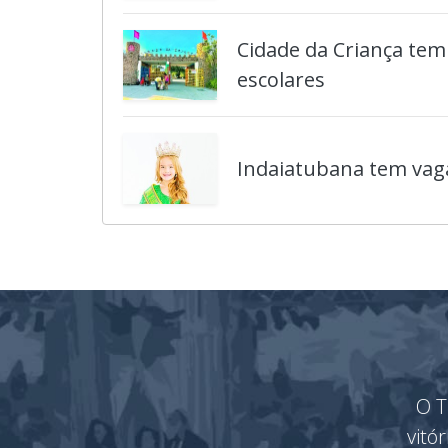
Cidade da Criança tem
escolares
Indaiatubana tem vaga
O T
vitó