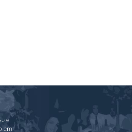
so e
vo em