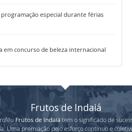
 programação especial durante férias
 em concurso de beleza internacional
Frutos de Indaiá
roféu
Frutos de Indaiá
tem o significado de suces
ria. Uma premiação pelo esforço contínuo e coleti