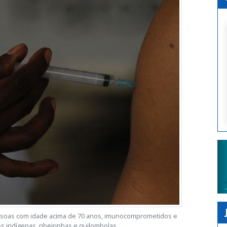
essoas com idade acima de 70 anos, imunocomprometidos e
indígenas, ribeirinhas e quilombolas