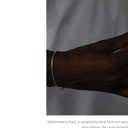
Na primeira fase, a campanha terá foco em p
moradores de comunidades 