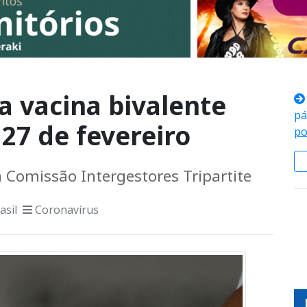
a vacina bivalente
pá
27 de fevereiro
po
a Comissão Intergestores Tripartite
asil
Coronavírus