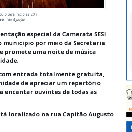
ulo terá início às 20h
to:
Divulgação
entação especial da Camerata SESI
o município por meio da Secretaria
 e promete uma noite de música
idade.
, com entrada totalmente gratuita,
nidade de apreciar um repertório
 encantar ouvintes de todas as
stá localizado na rua Capitão Augusto