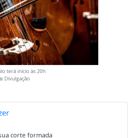
lo terá início às 20h
o:
Divulgação
zer
 sua corte formada