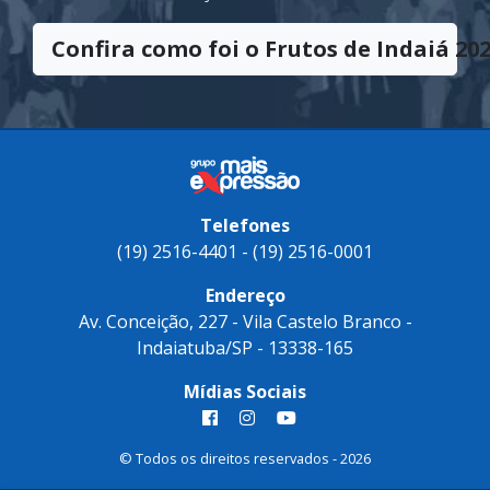
significado de sucesso e vitória. Uma
premiação pelo esforço contínuo e coletivo
em direção à excelência.
Confira como foi o Frutos de Indaiá 202
Telefones
(19) 2516-4401 - (19) 2516-0001
Endereço
Av. Conceição, 227 - Vila Castelo Branco -
Indaiatuba/SP - 13338-165
Mídias Sociais