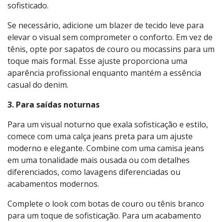
Quando a ocasião exige um toque mais profissional,
ajuste o look all jeans para refletir um estilo mais
polido. Escolha calças jeans escuras e uma camisa jeans
em um tom sóbrio sem lavagens para criar um visual
sofisticado.
Se necessário, adicione um blazer de tecido leve para
elevar o visual sem comprometer o conforto. Em vez de
tênis, opte por sapatos de couro ou mocassins para um
toque mais formal. Esse ajuste proporciona uma
aparência profissional enquanto mantém a essência
casual do denim.
3. Para saídas noturnas
Para um visual noturno que exala sofisticação e estilo,
comece com uma calça jeans preta para um ajuste
moderno e elegante. Combine com uma camisa jeans
em uma tonalidade mais ousada ou com detalhes
diferenciados, como lavagens diferenciadas ou