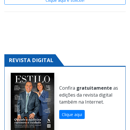
Conheça o
Guia Expressão
e crie sua página na
Internet.
Baixo investimento e alto poder de conversão
.
Clique aqui e solicite!
REVISTA DIGITAL
Confira
gratuitamente
as
edições da revista digital
também na Internet.