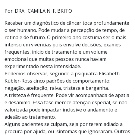
Dra. Camila Nassif Ferreira Brito, Oncologista clínica, CRM-SP
151048, RQE 129801
Foto:
Divulgação
Por: DRA . CAMILA N. F. BRITO
Receber um diagnóstico de câncer toca profundamente
o ser humano. Pode mudar a percepção de tempo, de
rotina e de futuro. O primeiro ano costuma ser o mais
intenso em vivências pois envolve decisões, exames
frequentes, início de tratamento e um volume
emocional que muitas pessoas nunca haviam
experimentado nesta intensidade.
Podemos observar, segundo a psiquiatra Elisabeth
Kübler-Ross cinco padrões de comportamento:
negação, aceitação, raiva, tristeza e barganha.
A tristeza é frequente. Pode vir acompanhada de apatia
e desânimo. Essa fase merece atenção especial, se não