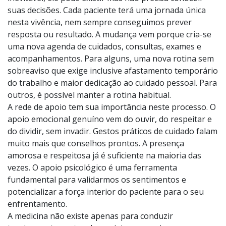
O primeiro ano após o diagnostico de câncer costuma
ser atravessado por três elementos centrais: angústia,
incerteza e mudança. O medo do desconhecido é
inevitável, ele pode existir mas não precisa conduzir
suas decisões. Cada paciente terá uma jornada única
nesta vivência, nem sempre conseguimos prever
resposta ou resultado. A mudança vem porque cria-se
uma nova agenda de cuidados, consultas, exames e
acompanhamentos. Para alguns, uma nova rotina sem
sobreaviso que exige inclusive afastamento temporário
do trabalho e maior dedicação ao cuidado pessoal. Para
outros, é possível manter a rotina habitual.
A rede de apoio tem sua importância neste processo. O
apoio emocional genuíno vem do ouvir, do respeitar e
do dividir, sem invadir. Gestos práticos de cuidado falam
muito mais que conselhos prontos. A presença
amorosa e respeitosa já é suficiente na maioria das
vezes. O apoio psicológico é uma ferramenta
fundamental para validarmos os sentimentos e