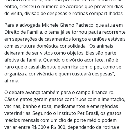
tutor. A Terceira Turma do Superior Tribunal de Justiça
(STJ), ao analisar o REsp 1.713.167/SP, reconheceu o
direito de convivência de um ex-companheiro com o
cachorro do casal, abrindo precedente nacional. Desde
então, cresceu o número de acordos que preveem dias
de visita, divisão de despesas e rotinas compartilhadas.
Para a advogada Michele Gheno Pacheco, que atua em
Direito de Família, o tema já se tornou pauta recorrente
em separações de casamentos longos e uniões estáveis
com estrutura doméstica consolidada. "Os animais
deixaram de ser vistos como objetos. Eles são parte
afetiva da família. Quando o divórcio acontece, não é
raro que o casal dispute quem fica com o pet, como se
organiza a convivência e quem custeará despesas",
afirma.
O debate avança também para o campo financeiro.
Cães e gatos geram gastos contínuos com alimentação,
vacinas, banho e tosa, medicamentos e emergências