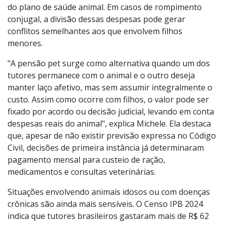
veterinárias. Segundo o Instituto Pet Brasil, os gastos
médios mensais com um cão de porte médio podem
variar entre R$ 300 e R$ 800, dependendo da rotina e
do plano de saúde animal. Em casos de rompimento
conjugal, a divisão dessas despesas pode gerar
conflitos semelhantes aos que envolvem filhos
menores.
"A pensão pet surge como alternativa quando um dos
tutores permanece com o animal e o outro deseja
manter laço afetivo, mas sem assumir integralmente o
custo. Assim como ocorre com filhos, o valor pode ser
fixado por acordo ou decisão judicial, levando em conta
despesas reais do animal", explica Michele. Ela destaca
que, apesar de não existir previsão expressa no Código
Civil, decisões de primeira instância já determinaram
pagamento mensal para custeio de ração,
medicamentos e consultas veterinárias.