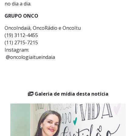
esperança para milhares de pessoas que convivem com
doenças autoimunes, permitindo maior controle da
doença, melhora da qualidade de vida e mais segurança
no dia a dia.
GRUPO ONCO
OncoIndaiá, OncoRádio e OncoItu
(19) 3112-4455
(11) 2715-7215
Instagram:
@oncologiaitueindaia
Galeria de mídia desta notícia