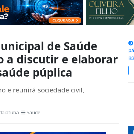
unicipal de Saúde
pá
 a discutir e elaborar
po
saúde púplica
o e reunirá sociedade civil,
daiatuba
Saúde