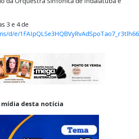
o da Orquestra Sinfônica de Indaiatuba e
as 3 e 4 de
orms/d/e/1FAIpQLSe3HQBVyRvAdSpoTao7_r3tlh
 mídia desta notícia