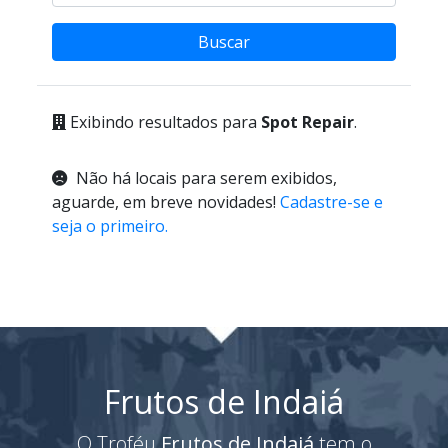
Buscar
Exibindo resultados para
Spot Repair
.
Não há locais para serem exibidos,
aguarde, em breve novidades!
Cadastre-se e
seja o primeiro.
Frutos de Indaiá
O Troféu
Frutos de Indaiá
tem o