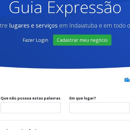
Guia Expressão
tre
lugares e serviços
em Indaiatuba e em todo o 
Fazer Login
Cadastrar meu negócio
Que não possua estas palavras
Em que lugar?