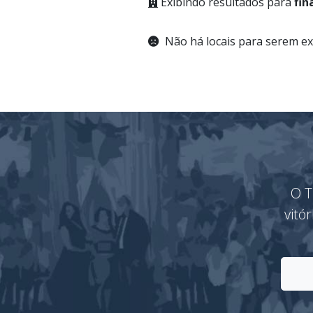
Exibindo resultados para
fin
Não há locais para serem ex
O T
vitó