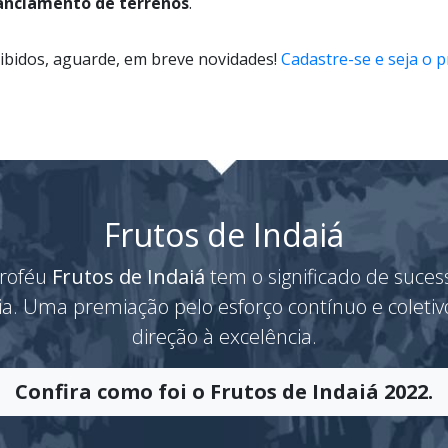
anciamento de terrenos
.
ibidos, aguarde, em breve novidades!
Cadastre-se e seja o p
Frutos de Indaiá
roféu
Frutos de Indaiá
tem o significado de suces
ria. Uma premiação pelo esforço contínuo e coleti
direção à excelência.
Confira como foi o Frutos de Indaiá 2022.