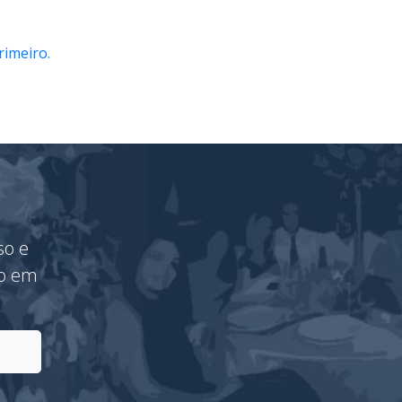
rimeiro.
so e
vo em