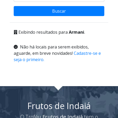
Buscar
Exibindo resultados para
Armani
.
Não há locais para serem exibidos,
aguarde, em breve novidades!
Cadastre-se e
seja o primeiro.
Frutos de Indaiá
O Troféu
Frutos de Indaiá
tem o