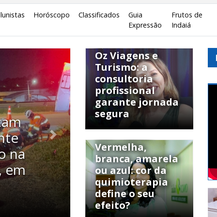
lunistas
Horóscopo
Classificados
Guia
Frutos de
Expressão
Indaiá
Especiais / Indaiatuba
Oz Viagens e
Turismo: a
consultoria
profissional
garante jornada
segura
após
Saúde / Indaiatuba
Próximo
Vermelha,
io de
branca, amarela
ubar
ou azul: cor da
quimioterapia
ura
define o seu
efeito?