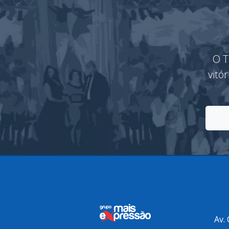
O T
vitó
Av.