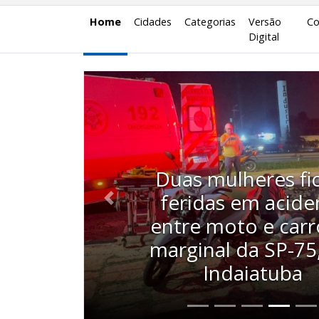
Home
Cidades
Categorias
Versão
Co
Digital
Motorista morre 
Anterior
carro atingir pedág
Jaguariúna e derr
parte da estrut