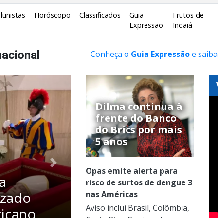
lunistas
Horóscopo
Classificados
Guia
Frutos de
Expressão
Indaiá
nacional
Conheça o
Guia Expressão
e saiba
Dilma continua à
frente do Banco
do Brics por mais
5 anos
g
Próximo
Opas emite alerta para
a 14º
risco de surtos de dengue 3
al
nas Américas
Aviso inclui Brasil, Colômbia,