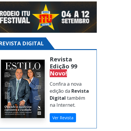
REVISTA DIGITAL
Revista
Edição 99
Novo!
Confira a nova
edição da
Revista
Digital
também
na Internet.
Ver Revista