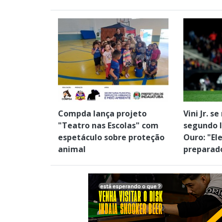
Compda lança projeto
Vini Jr. 
"Teatro nas Escolas" com
segundo l
espetáculo sobre proteção
Ouro: "El
animal
preparad