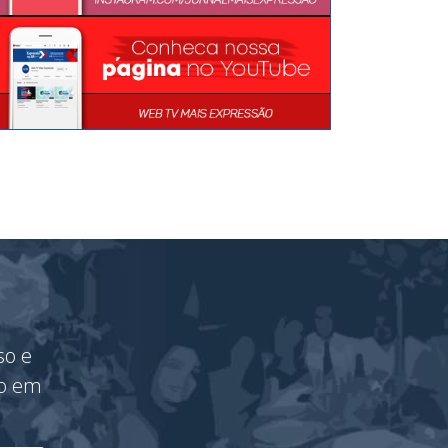
so e
vo em