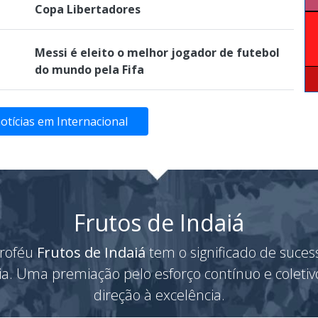
Copa Libertadores
Messi é eleito o melhor jogador de futebol
do mundo pela Fifa
notícias em Internacional
Frutos de Indaiá
roféu
Frutos de Indaiá
tem o significado de suces
ria. Uma premiação pelo esforço contínuo e coleti
direção à excelência.