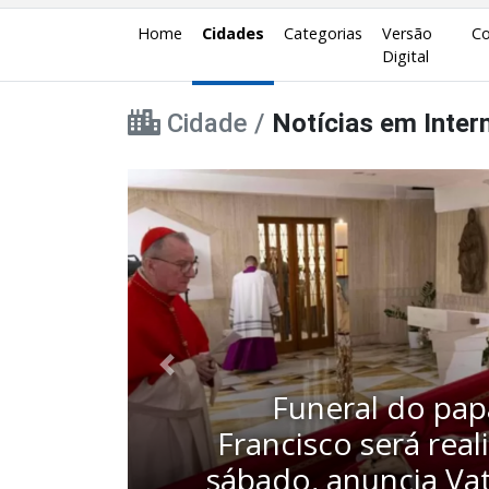
Home
Cidades
Categorias
Versão
Co
Digital
Cidade /
Notícias em Inter
Polo Shoppin
Anterior
Indaiatuba inicia 
campanha “Nat
Solidário”