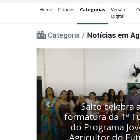
Home
Cidades
Categorias
Versão
C
Digital
Categoria /
Notícias em Ag
‘Cowbot’: ferram
Anterior
gratuita realiza ma
30 mil análise
socioambienta