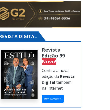
REVISTA DIGITAL
Revista
Edição 99
Novo!
Confira a nova
edição da
Revista
Digital
também
na Internet.
Ver Revista