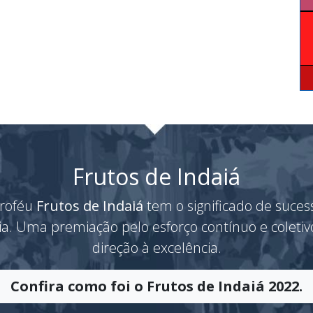
Frutos de Indaiá
roféu
Frutos de Indaiá
tem o significado de suces
ria. Uma premiação pelo esforço contínuo e coleti
direção à excelência.
Confira como foi o Frutos de Indaiá 2022.