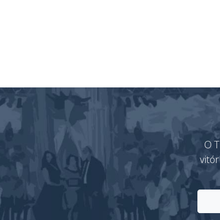
O T
vitó