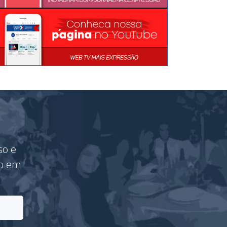
so e
vo em