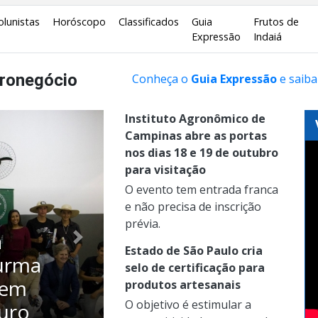
olunistas
Horóscopo
Classificados
Guia
Frutos de
Expressão
Indaiá
ronegócio
Conheça o
Guia Expressão
e saiba
Instituto Agronômico de
Campinas abre as portas
nos dias 18 e 19 de outubro
para visitação
O evento tem entrada franca
e não precisa de inscrição
prévia.
enta
Próximo
Estado de São Paulo cria
is de
selo de certificação para
s
produtos artesanais
O objetivo é estimular a
is